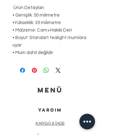
Ürün Detayları:
• Genişlik: 50 milimetre
•Yükseklik: 35 milimetre
• Malzeme: Cam+Hakiki Deri
• Boyut: Standart tealight mumlara
uyar
• Mum dahil değildir
MENÜ
YARDIM
KARGO & İADE
MAĞAZA POLITIKASI