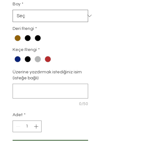
Boy
*
Deri Rengi
*
Keçe Rengi
*
Üzerine yazdırmak istediğiniz isim
(isteğe bağlı)
0/50
Adet
*