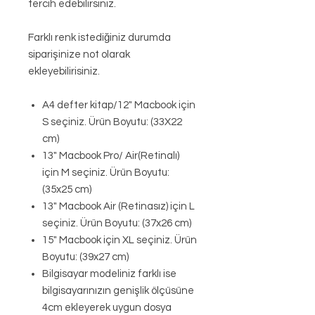
tercih edebilirsiniz.
Farklı renk istediğiniz durumda
siparişinize not olarak
ekleyebilirisiniz.
A4 defter kitap/12" Macbook için
S seçiniz. Ürün Boyutu: (33X22
cm)
13" Macbook Pro/ Air(Retinalı)
için M seçiniz. Ürün Boyutu:
(35x25 cm)
13" Macbook Air (Retinasız) için L
seçiniz. Ürün Boyutu: (37x26 cm)
15" Macbook için XL seçiniz. Ürün
Boyutu: (39x27 cm)
Bilgisayar modeliniz farklı ise
bilgisayarınızın genişlik ölçüsüne
4cm ekleyerek uygun dosya