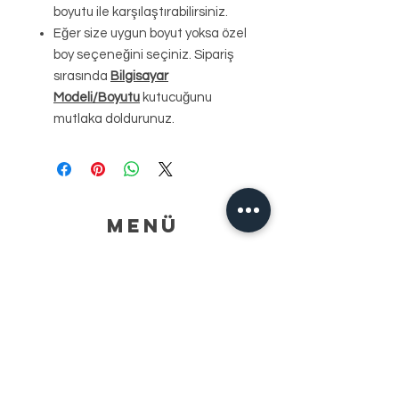
boyutu ile karşılaştırabilirsiniz.
Eğer size uygun boyut yoksa özel
boy seçeneğini seçiniz. Sipariş
sırasında
Bilgisayar
Modeli/Boyutu
kutucuğunu
mutlaka doldurunuz.
MENÜ
YARDIM
KARGO & İADE
MAĞAZA POLITIKASI
ÖDEME YÖNTEMLERİ